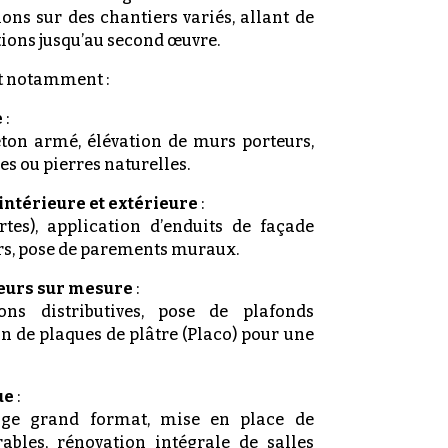
ons sur des chantiers variés, allant de
tions jusqu’au second œuvre.
t notamment :
e
:
éton armé, élévation de murs porteurs,
es ou pierres naturelles.
intérieure et extérieure
:
tes), application d’enduits de façade
urs, pose de parements muraux.
urs sur mesure
:
ons distributives, pose de plafonds
on de plaques de plâtre (Placo) pour une
ue
:
lage grand format, mise en place de
ables, rénovation intégrale de salles